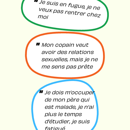
Je suis en fugue, je ne
veux pas rentrer chez
moi
Mon copain veut
avoir des relations
sexuelles, mais je ne
me sens pas prête
Je dois m’occuper
de mon père qui
est malade, je n’ai
plus le temps
d’étudier, je suis
fatigué