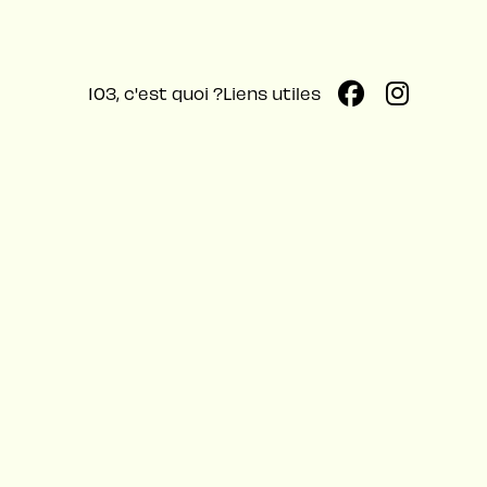


103, c'est quoi ?
Liens utiles