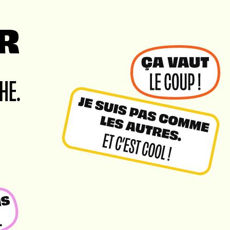
R
HE.